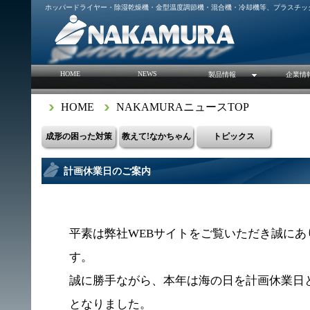
ホッパードライヤー・除湿乾燥機・金型温度調節機・混合機・冷却機等、プラスチッ
HOME
NEWS
製品情報
企業情
HOME
NAKAMURAニュースTOP
成形の困った対策
教えて!なかちゃん
トピックス
計画休業日のご案内
平素は弊社WEBサイトをご覧いただき誠にあ
す。
誠に勝手ながら、本年は海の日を計画休業日
となりました。